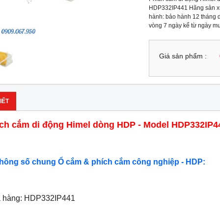
HDP332IP441 Hãng sản xuấ
hành: bảo hành 12 tháng do
vòng 7 ngày kể từ ngày m
Giá sản phẩm :
IẾT
ch cắm di động Himel dòng HDP - Model HDP332IP4
Thông số chung Ổ cắm & phích cắm công nghiệp - HDP:
ã hàng: HDP332IP441