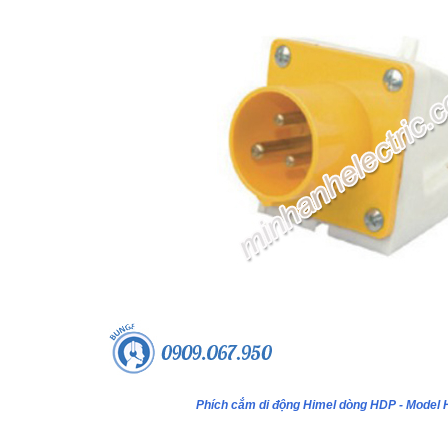
Phích cắm di động Himel dòng HDP - Model
ựa âm tường 24 module - Model
Tủ nhựa âm tường 18 module - Model