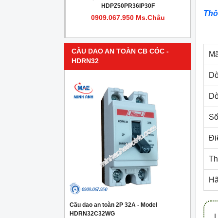
PR4IP30F
HDPZ50PR36IP30F
Thô
950 Ms.Châu
0909.067.950 Ms.Châu
CẦU DAO AN TOÀN CB CÓC -
Mã
HDRN32
Dò
Dò
Số
Đi
Th
Hã
Cầu dao an toàn 2P 32A - Model
HDRN32C32WG