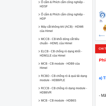
Ổ cắm & Phích cắm công nghiệp -
HDSF
Ổ cắm & Phích cắm công nghiệp -
HDP
Máy cắt không khí (ACB) - HDW6
của Himel
MCCB - CB khối dòng cắt tiêu
chuẩn - HDM1 của Himel
CHI T
ELCB - CB chống rò dạng khối -
HDM1LE của Himel
Phí
MCB - CB module - HDB9 của
Himel
RCBO - CB chống rò & quá tải dạng
a) 
module - HDB6PLE
RCCB - CB chống rò dạng module -
HDB6VR
- M
MCB - CB module - HDB6S