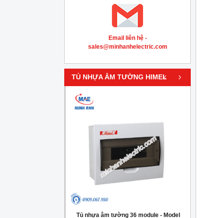
Email liên hệ -
sales@minhanhelectric.com
‹
›
TỦ NHỰA ÂM TƯỜNG HIMEL
g 4 module - Model
Tủ nhựa âm tường 36 module - Model
Tủ nh