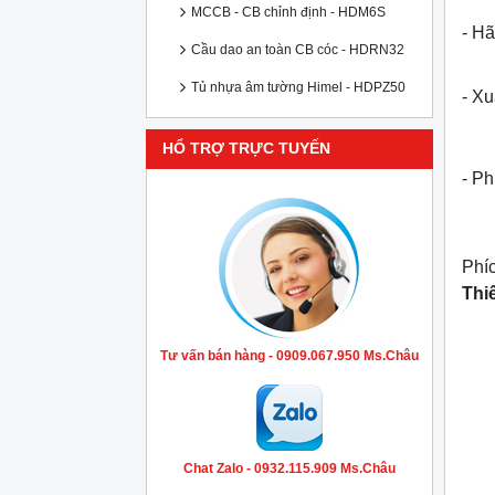
MCCB - CB chỉnh định - HDM6S
- Hã
Cầu dao an toàn CB cóc - HDRN32
Tủ nhựa âm tường Himel - HDPZ50
- X
HỔ TRỢ TRỰC TUYẾN
- P
Phí
Thi
Tư vấn bán hàng - 0909.067.950 Ms.Châu
Chat Zalo - 0932.115.909 Ms.Châu