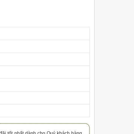
HDPZ50PR15IP30F
HDPZ50PR12IP30
0909.067.950 Ms.Châu
0909.067.950 Ms.
đãi tốt nhất dành cho Quý khách hàng.