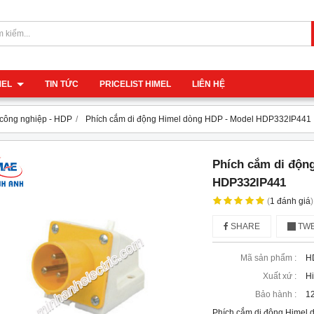
IMEL
TIN TỨC
PRICELIST HIMEL
LIÊN HỆ
công nghiệp - HDP
Phích cắm di động Himel dòng HDP - Model HDP332IP441
Phích cắm di độn
HDP332IP441
(
1
đánh giá
)
SHARE
TWE
Mã sản phẩm :
H
Xuất xứ :
H
Bảo hành :
12
Phích cắm di động Himel