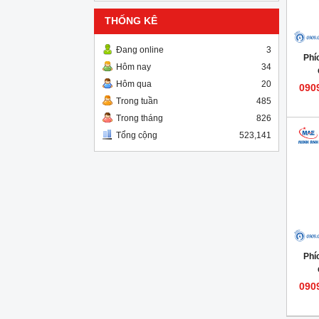
THỐNG KÊ
Đang online
3
Phí
Hôm nay
34
Hôm qua
20
090
Trong tuần
485
Trong tháng
826
Tổng cộng
523,141
Phí
090