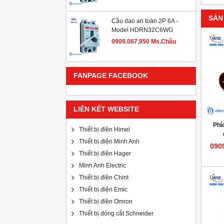
SẢN
Cầu dao an toàn 2P 6A -
Model HDRN32C6WG
0909.067.950 Ms.Châu
FANPAGE FACEBOOK
LIÊN KẾT WEBSITE
Phí
Thiết bị điện Himel
Thiết bị điện Minh Anh
090
Thiết bị điện Hager
Minh Anh Electric
Thiết bị điện Chint
Thiết bị điện Emic
Thiết bị điện Omron
Thiết bị đóng cắt Schneider