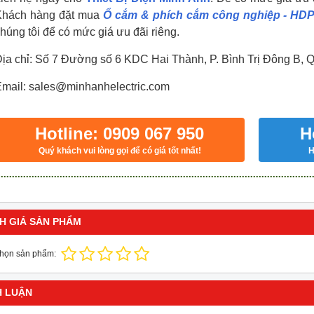
Khách hàng đặt mua
Ổ cắm & phích cắm công nghiệp - HD
húng tôi để có mức giá ưu đãi riêng.
ịa chỉ: Số 7 Đường số 6 KDC Hai Thành, P. Bình Trị Đông B, 
mail: sales@minhanhelectric.com
Hotline: 0909 067 950
H
Quý khách vui lòng gọi để có giá tốt nhất!
H
H GIÁ SẢN PHẨM
chọn sản phẩm:
H LUẬN