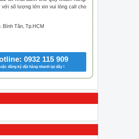
P
với số lượng lớn xin vui lòng call cho
Q. Bình Tân, Tp.HCM
otline: 0932 115 909
oặc đăng ký đặt hàng nhanh tại đây !