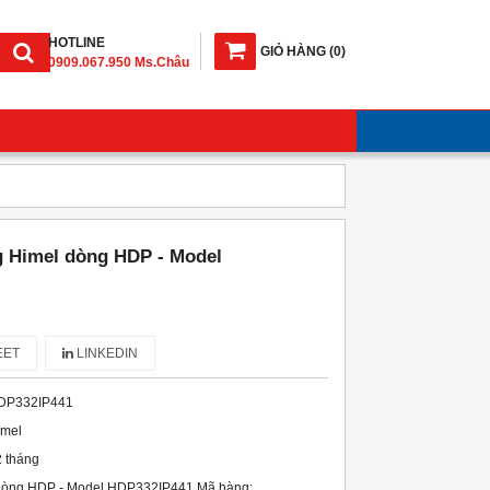
HOTLINE
GIỎ HÀNG
(
0
)
0909.067.950 Ms.Châu
g Himel dòng HDP - Model
ET
LINKEDIN
DP332IP441
imel
 tháng
 dòng HDP - Model HDP332IP441 Mã hàng: