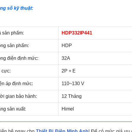
HDPZ50PR24IP30F
HDPZ50PR18IP30F
ng số kỹ thuật:
0909.067.950 Ms.Châu
0909.067.950 Ms.Châu
 sản phẩm:
HDP332IP441
ng sản phẩm:
HDP
ng điện định mức:
32A
 cực:
2P + E
ện áp định mức:
110~130 V
ời gian bảo hành:
12 Tháng
ng sản xuất:
Himel
Liên hệ ngay cho
Thiết Bị Điện Minh Anh
! Để có mức giá ưu 