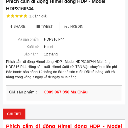
Phích cắm di động Himel dòng HDP - Model
HDP316IP44
(
1
đánh giá
)
SHARE
TWEET
LINKEDIN
Mã sản phẩm :
HDP316IP44
Xuất xứ :
Himel
Bảo hành :
12 tháng
Phích cắm di động Himel dòng HDP - Model HDP316IP44 Mã hàng:
HDP316IP44 Hãng sản xuất: Himel Xuất xứ: TBN Vận chuyển: miễn phí.
Bảo hành: bảo hành 12 tháng do lỗi nhà sản xuất. Đổi trả hàng: đổi trả
hàng trong vòng 7 ngày kể từ ngày mua hàng.
Giá sản phẩm :
0909.067.950 Ms.Châu
CHI TIẾT
Phích cắm di động Himel dòng HDP - Model