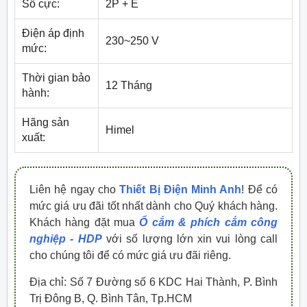
Số cực:
2P + E
Điện áp định
230~250 V
mức:
Thời gian bảo
12 Tháng
hành:
Hãng sản
Himel
xuất:
Liên hệ ngay cho
Thiết Bị Điện Minh Anh
! Để có
mức giá ưu đãi tốt nhất dành cho Quý khách hàng.
Khách hàng đặt mua
Ổ cắm & phích cắm công
nghiệp - HDP
với số lượng lớn xin vui lòng call
cho chúng tôi để có mức giá ưu đãi riêng.
Địa chỉ: Số 7 Đường số 6 KDC Hai Thành, P. Bình
Trị Đông B, Q. Bình Tân, Tp.HCM