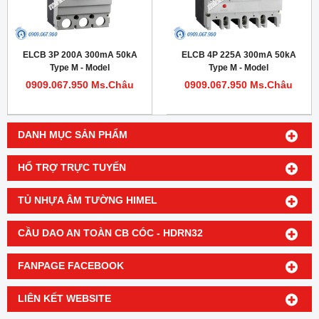
ELCB 3P 200A 300mA 50kA
ELCB 4P 225A 300mA 50kA
Type M - Model
Type M - Model
HDM1LE400M2003T
HDM1LE225M2254TA
0909.067.950 Ms.Châu
0909.067.950 Ms.Châu
DANH MỤC SẢN PHẨM
HỔ TRỢ TRỰC TUYẾN
TỦ NHỰA ÂM TƯỜNG HIMEL
CẦU DAO AN TOÀN CB CÓC - HDRN32
FANPAGE FACEBOOK
LIÊN KẾT WEBSITE