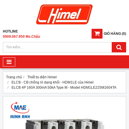
HOTLINE
GIỎ HÀNG
(
0
)
0909.067.950 Ms.Châu
Trang chủ
Thiết bị điện Himel
ELCB - CB chống rò dạng khối - HDM1LE của Himel
ELCB 4P 160A 300mA 50kA Type M - Model HDM1LE225M1604TA