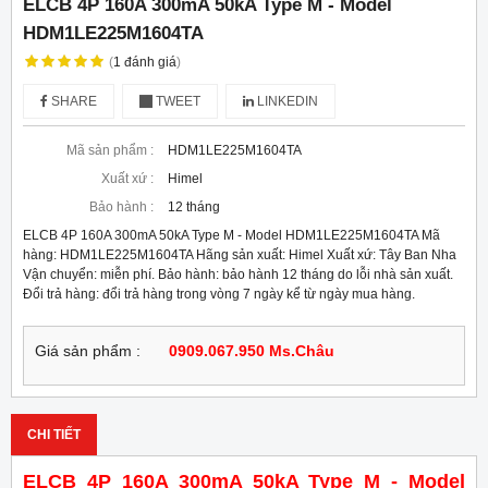
ELCB 4P 160A 300mA 50kA Type M - Model
HDM1LE225M1604TA
(
1
đánh giá
)
SHARE
TWEET
LINKEDIN
Mã sản phẩm :
HDM1LE225M1604TA
Xuất xứ :
Himel
Bảo hành :
12 tháng
ELCB 4P 160A 300mA 50kA Type M - Model HDM1LE225M1604TA Mã
hàng: HDM1LE225M1604TA Hãng sản xuất: Himel Xuất xứ: Tây Ban Nha
Vận chuyển: miễn phí. Bảo hành: bảo hành 12 tháng do lỗi nhà sản xuất.
Đổi trả hàng: đổi trả hàng trong vòng 7 ngày kể từ ngày mua hàng.
Giá sản phẩm :
0909.067.950 Ms.Châu
CHI TIẾT
ELCB 4P 160A 300mA 50kA Type M - Model