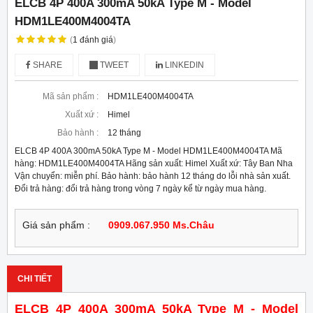
ELCB 4P 400A 300mA 50kA Type M - Model
HDM1LE400M4004TA
(
1
đánh giá
)
SHARE
TWEET
LINKEDIN
Mã sản phẩm :
HDM1LE400M4004TA
Xuất xứ :
Himel
Bảo hành :
12 tháng
ELCB 4P 400A 300mA 50kA Type M - Model HDM1LE400M4004TA Mã
hàng: HDM1LE400M4004TA Hãng sản xuất: Himel Xuất xứ: Tây Ban Nha
Vận chuyển: miễn phí. Bảo hành: bảo hành 12 tháng do lỗi nhà sản xuất.
Đổi trả hàng: đổi trả hàng trong vòng 7 ngày kể từ ngày mua hàng.
Giá sản phẩm :
0909.067.950 Ms.Châu
CHI TIẾT
ELCB 4P 400A 300mA 50kA Type M - Model