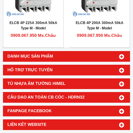
ELCB 4P 225A 300mA 50kA
ELCB 4P 200A 300mA 50kA
Type M - Model
Type M - Model
HDM1LE225M2254TA
HDM1LE225M2004TA
0909.067.950 Ms.Châu
0909.067.950 Ms.Châu
DANH MỤC SẢN PHẨM
HỔ TRỢ TRỰC TUYẾN
TỦ NHỰA ÂM TƯỜNG HIMEL
CẦU DAO AN TOÀN CB CÓC - HDRN32
FANPAGE FACEBOOK
LIÊN KẾT WEBSITE