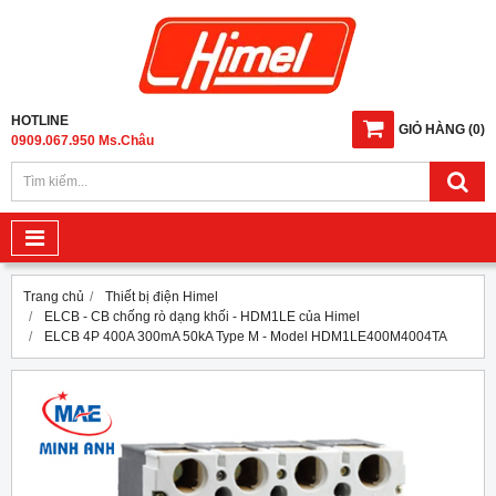
HOTLINE
GIỎ HÀNG
(
0
)
0909.067.950 Ms.Châu
Trang chủ
Thiết bị điện Himel
ELCB - CB chống rò dạng khối - HDM1LE của Himel
ELCB 4P 400A 300mA 50kA Type M - Model HDM1LE400M4004TA