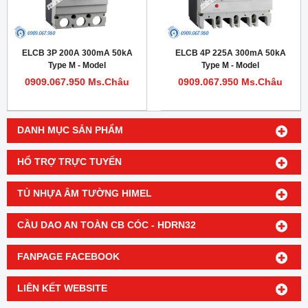
ELCB 3P 200A 300mA 50kA
ELCB 4P 225A 300mA 50kA
Type M - Model
Type M - Model
HDM1LE400M2003T
HDM1LE225M2254TA
0909.067.950 Ms.Châu
0909.067.950 Ms.Châu
DANH MỤC SẢN PHẨM
HỔ TRỢ TRỰC TUYẾN
TỦ NHỰA ÂM TƯỜNG HIMEL
CẦU DAO AN TOÀN CB CÓC - HDRN32
FANPAGE FACEBOOK
LIÊN KẾT WEBSITE