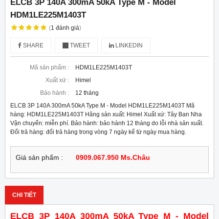
ELCB 3P 140A 300mA 50kA Type M - Model
HDM1LE225M1403T
(
1
đánh giá
)
SHARE
TWEET
LINKEDIN
Mã sản phẩm :
HDM1LE225M1403T
Xuất xứ :
Himel
Bảo hành :
12 tháng
ELCB 3P 140A 300mA 50kA Type M - Model HDM1LE225M1403T Mã
hàng: HDM1LE225M1403T Hãng sản xuất: Himel Xuất xứ: Tây Ban Nha
Vận chuyển: miễn phí. Bảo hành: bảo hành 12 tháng do lỗi nhà sản xuất.
Đổi trả hàng: đổi trả hàng trong vòng 7 ngày kể từ ngày mua hàng.
Giá sản phẩm :
0909.067.950 Ms.Châu
CHI TIẾT
ELCB 3P 140A 300mA 50kA Type M - Model