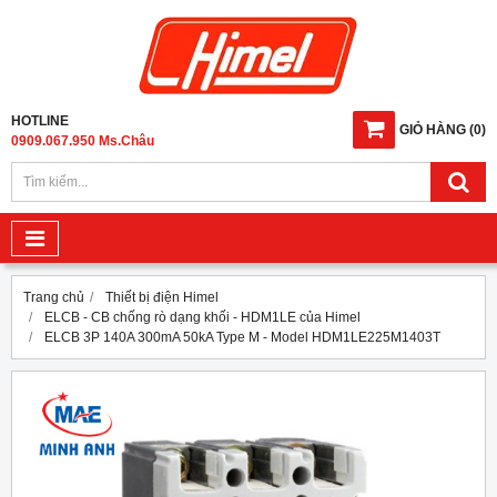
HOTLINE
GIỎ HÀNG
(
0
)
0909.067.950 Ms.Châu
Trang chủ
Thiết bị điện Himel
ELCB - CB chống rò dạng khối - HDM1LE của Himel
ELCB 3P 140A 300mA 50kA Type M - Model HDM1LE225M1403T