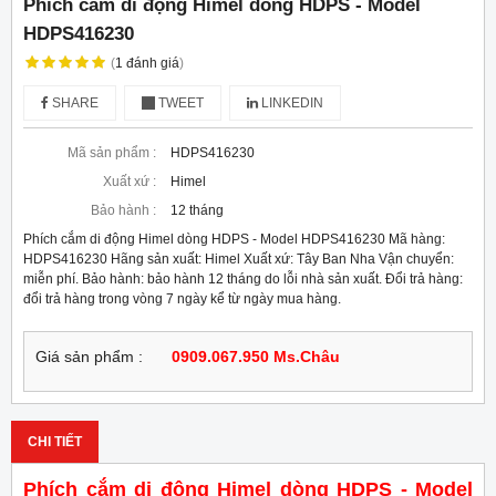
Phích cắm di động Himel dòng HDPS - Model
HDPS416230
(
1
đánh giá
)
SHARE
TWEET
LINKEDIN
Mã sản phẩm :
HDPS416230
Xuất xứ :
Himel
Bảo hành :
12 tháng
Phích cắm di động Himel dòng HDPS - Model HDPS416230 Mã hàng:
HDPS416230 Hãng sản xuất: Himel Xuất xứ: Tây Ban Nha Vận chuyển:
miễn phí. Bảo hành: bảo hành 12 tháng do lỗi nhà sản xuất. Đổi trả hàng:
đổi trả hàng trong vòng 7 ngày kể từ ngày mua hàng.
Giá sản phẩm :
0909.067.950 Ms.Châu
CHI TIẾT
Phích cắm di động Himel dòng HDPS - Model